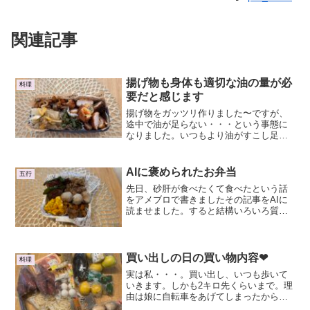
関連記事
揚げ物も身体も適切な油の量が必
料理
要だと感じます
揚げ物をガッツリ作りました〜ですが、
途中で油が足らない・・・という事態に
なりました。いつもより油がすこし足ら
なくなった理由！それはパン粉ですね。
別の記事でも書きましたが、パン粉は食
パンをブレンダーで粉砕してつくってい
AIに褒められたお弁当
五行
ます。これが、やっぱりお...
先日、砂肝が食べたくて食べたという話
をアメブロで書きましたその記事をAIに
読ませました。すると結構いろいろ質問
してくるので、お弁当を写真にとったら
褒めてくれました❣娘のお弁当なのに、
もうかわいいお弁当なんて作りません。
勉強が忙しいのですが、...
買い出しの日の買い物内容❤
料理
実は私・・・。買い出し、いつも歩いて
いきます。しかも2キロ先くらいまで。理
由は娘に自転車をあげてしまったから。
一日1時間は歩くと決めているので、買い